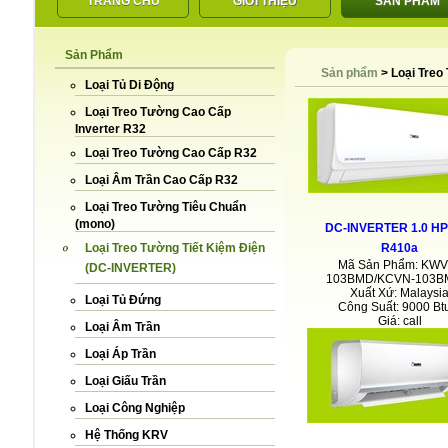
TRANG CHỦ
GIỚI THIỆU
SẢN PHẨM
Sản Phẩm
LIÊN HỆ
Sản phẩm
>
Loại Treo
Loại Tủ Di Động
Loại Treo Tường Cao Cấp
Inverter R32
Loại Treo Tường Cao Cấp R32
Loại Âm Trần Cao Cấp R32
Loại Treo Tường Tiêu Chuẩn
(mono)
DC-INVERTER 1.0 HP
Loại Treo Tường Tiết Kiệm Điện
R410a
Mã Sản Phẩm: KWV
(DC-INVERTER)
103BMD/KCVN-103
Xuất Xứ: Malaysi
Loại Tủ Đứng
Công Suất: 9000 Bt
Giá: call
Loại Âm Trần
Loại Áp Trần
Loại Giấu Trần
Loại Công Nghiệp
Hệ Thống KRV