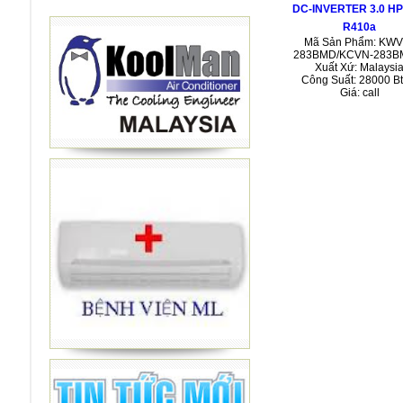
DC-INVERTER 3.0 HP
R410a
Mã Sản Phẩm: KWV
283BMD/KCVN-283
Xuất Xứ: Malaysi
Công Suất: 28000 Bt
Giá: call