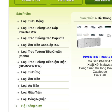
TRANG CHỦ
GIỚI THIỆU
SẢN PHẨM
Sản Phẩm
LIÊN HỆ
Sản phẩm
>
Hệ Thống
Loại Tủ Di Động
Loại Treo Tường Cao Cấp
Inverter R32
Loại Treo Tường Cao Cấp R32
Loại Âm Trần Cao Cấp R32
Loại Treo Tường Tiêu Chuẩn
(mono)
INVERTER TRUNG 
Mã Sản Phẩm: 47
Loại Treo Tường Tiết Kiệm Điện
Xuất Xứ: Malaysi
(DC-INVERTER)
Công Suất: Vui lòng Do
Catalogue
Loại Tủ Đứng
Giá: Call
Loại Âm Trần
Loại Áp Trần
Loại Giấu Trần
Loại Công Nghiệp
Hệ Thống KRV